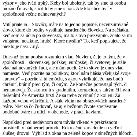
výzor v jeho tvári trpký. Keby bol ubolený, tak by sme tú osobu
možno ľutovali, súcitili by sme s ňou. Ale kto chce byť v
spoločnosti večne nahnevaných?
Milí priatelia – Slováci, máte na to jedno popisné, necenzurované
slovo, ktoré do bodky vystihuje nasrdeného človeka. Na začiatku,
keď som sa učila po slovensky, ma to slovo prekvapilo, zdalo sa mi
vulgárne, netaktné, hrubé. Ktoré myslím? To, keď popisujete, že
niekto je nasr…ný.
Dnes už tomu popisu rozumiem viac. Neviem, či je to tým, že v
spoločnosti – slovenskej, poľskej, európskej, či svetovej, je stále
viac nahnevaných ľudí, ale mám pocit, že to slovo je dnes viac
namieste. Veď pozrite na politikov, ktorí nám hlásia všelijaké svoje
„pravdy“ – pozrite si tú emóciu, s akou vykrikujú, že nás budú
chrániť, brániť pred tým, či oným. Že konečne potrestajú tých, či
hentamtých. Že skoncujú s kradnutím, korupciou, s takým či iným
riešením! Že Amerika first! Že sa treba zdvihnúť z kolien! Za
každou vetou výkričník. A stále vidím na obrazovkách nasrdené
tváre. Niet sa čo čudovať, že aj v bežnom živote stretávame
podobné tváre na ulici, v obchode, v práci, kaviarni.
Napríklad pred nedávnom som trávila víkend v prekrásnom
prostredí, v nádhernej prírode. Rekreačné zariadenie na veľmi
slušnej úrovni. Výhľad z okna na zelené kopce v slnečných lúčoch.