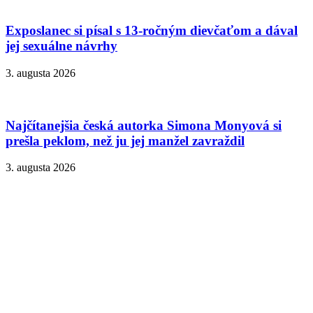
Exposlanec si písal s 13-ročným dievčaťom a dával
jej sexuálne návrhy
3. augusta 2026
Najčítanejšia česká autorka Simona Monyová si
prešla peklom, než ju jej manžel zavraždil
3. augusta 2026