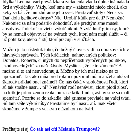
Idylka! Len na tvári prevádzkara zariadenia vládla úplne iná nálada.
Srd a výkričníky. Vždy, keď sme my – zákazníci niečo chceli, ako
keby sa bál, že mu zbúrame jeho svet. Prestavať stoly? Nedá sa.
Dať dolu igelitové obrusy? Nie. Urobiť kútik pre deti? Nemožné.
Nakoniec sa nám podarilo dohodnúť, ale predtým sme museli
absolvovať niekoľko viet s výkričníkmi. A zvládnuť grimasy, ktoré
by sa nemali objavovať na tvárach tých, ktorí nám majú slúžiť – či
už politikov, alebo ľudí, ktorí pracujú v službách.
Možno je to následok toho, čo bežný človek vidí na obrazovkách v
hlavných správach. Tých kričiacich, nahnevaných politikov:
Donalda, Roberta, či iných do nepríčetnosti vytočených politikov,
„zodpovedných“ za naše životy. Myslíte si, že je to zámerné? A
možno si to ani neuvedomujú. Možno by ich mal niekto na to
upozorniť. Tak ako mňa pred rokmi upozornil môj manžel a ukázal
škaredý príklad onej známej? Čo nás čaká v spoločnosti ľudí, ktorí
sú tak strašne nasr… ní? Nenávisť rodí nenávisť, zlosť plodí zlosť,
na krik je prirodzenou reakciou zase krik. Ľudia, asi by sme sa mali
spamätať. Pozrite sa do zrkadla, aká grimasa prevláda na vašej tvári.
Sú tam stále výkričníky? Prestaňme byť nasr…ní. Inak všetci
skončíme v žumpe s veľkým otáznikom na tvári.
.
Prečítajte si aj
Čo tak asi cíti Melania Trumpová?