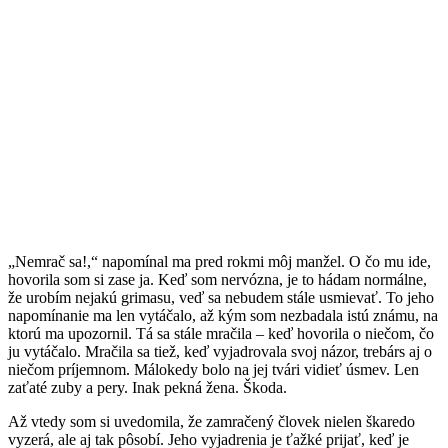
„Nemrač sa!,“ napomínal ma pred rokmi môj manžel. O čo mu ide,
hovorila som si zase ja. Keď som nervózna, je to hádam normálne,
že urobím nejakú grimasu, veď sa nebudem stále usmievať. To jeho
napomínanie ma len vytáčalo, až kým som nezbadala istú známu, na
ktorú ma upozornil. Tá sa stále mračila – keď hovorila o niečom, čo
ju vytáčalo. Mračila sa tiež, keď vyjadrovala svoj názor, trebárs aj o
niečom príjemnom. Málokedy bolo na jej tvári vidieť úsmev. Len
zaťaté zuby a pery. Inak pekná žena. Škoda.
Až vtedy som si uvedomila, že zamračený človek nielen škaredo
vyzerá, ale aj tak pôsobí. Jeho vyjadrenia je ťažké prijať, keď je