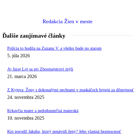
Redakcia Žien v meste
Ďalšie zaujímavé články
Polícia to hodila na Zuzanu V. a všetko bude po starom
5. júla 2026
Aj Juraj Loj sa pri Zbormajstrovi mýli
21. marca 2026
Z Kyjeva: Ženy s dokonalými nechtami v maskáčoch bojujú za dôstojnosť
24. novembra 2025
Krkavčia mater a nedotknuteľná materská
10. novembra 2025
Kto porodil Jakuba, ktorý nenávidí ženy? Jeho vlastná bezmocnosť