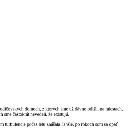
rodičovských domoch, z ktorých sme už dávno odišli, na miestach,
h sme častokrát nevedeli, že existujú.
m turbulencie počas letu znášala ľahšie, po rokoch som sa opäť