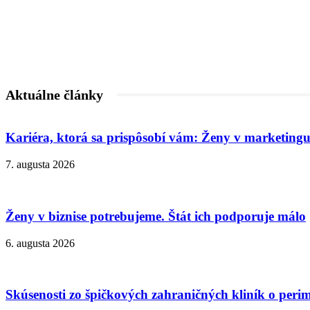
Aktuálne články
Kariéra, ktorá sa prispôsobí vám: Ženy v marketingu
7. augusta 2026
Ženy v biznise potrebujeme. Štát ich podporuje málo
6. augusta 2026
Skúsenosti zo špičkových zahraničných kliník o peri