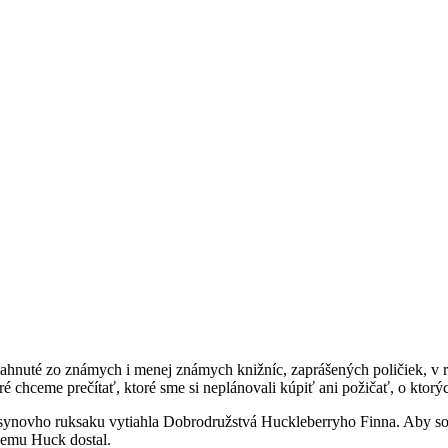
iahnuté zo známych i menej známych knižníc, zaprášených poličiek, v 
 chceme prečítať, ktoré sme si neplánovali kúpiť ani požičať, o ktorýc
o synovho ruksaku vytiahla Dobrodružstvá Huckleberryho Finna. Aby so
k nemu Huck dostal.