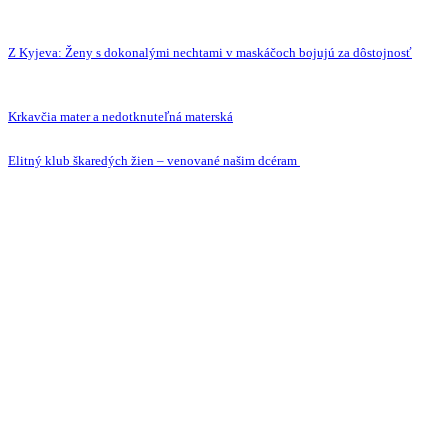
Z Kyjeva: Ženy s dokonalými nechtami v maskáčoch bojujú za dôstojnosť
Krkavčia mater a nedotknuteľná materská
Elitný klub škaredých žien – venované našim dcéram