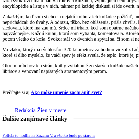
Moji svokrovci majú nad 85 rokov a knižnicu, vypĺňajúcu celú obývač
encyklopédie a listuje v nich, takmer pri každej diskusii si ide overiť 
Zakaždým, keď som si chcela nejakú knihu z ich knižnice požičať, mu
neprichádzali do úvahy. A odrazu, tíško, bez ohlásenia, prišla chvíľ
sledovala, ktoré ma zaujmú. Srdce mi trhalo, keď som opatrne načahoval
najvzácnejšie. Každú knihu, ktorú som vytiahla, komentovala. Ktorého 
potom všetko do koša. Svokor stál vo dverách a spýtal sa, či som si ne
Vo vlaku, ktorý ma rýchlosťou 320 kilometrov za hodinu viezol z Lièg
ktoré si dlho myslelo, že vtáčí spev je efekt svetla, že teplo, ktoré jej
Okrem príbehov ich strán, knihy vytiahnuté zo starých knižníc našich c
librisov a venovaní napísaných atramentovým perom.
Prečítajte si aj
Ako môže umenie zachrániť svet?
Redakcia Žien v meste
Ďalšie zaujímavé články
Polícia to hodila na Zuzanu V. a všetko bude po starom