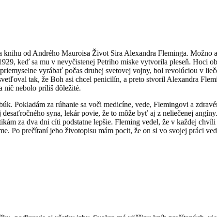
a knihu od Andrého Mauroisa Život Sira Alexandra Fleminga. Možno aj
1929, keď sa mu v nevyčistenej Petriho miske vytvorila pleseň. Hoci obj
 priemyselne vyrábať počas druhej svetovej vojny, bol revolúciou v lieč
vetľoval tak, že Boh asi chcel penicilín, a preto stvoril Alexandra F
 nič nebolo príliš dôležité.
úk. Pokladám za rúhanie sa voči medicíne, vede, Flemingovi a zdravém
 desaťročného syna, lekár povie, že to môže byť aj z neliečenej angín
kám za dva dni cíti podstatne lepšie. Fleming vedel, že v každej chví
 Po prečítaní jeho životopisu mám pocit, že on si vo svojej práci vede