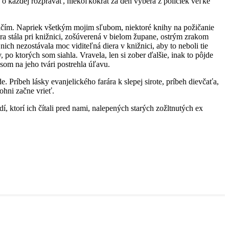
 o každej rozprávať, niekoľkokrát za deň vyberá z poličiek veľké
zničím. Napriek všetkým mojim sľubom, niektoré knihy na požičanie
ra stála pri knižnici, zošúverená v bielom župane, ostrým zrakom
nich nezostávala moc viditeľná diera v knižnici, aby to neboli tie
po ktorých som siahla. Vravela, len si zober ďalšie, inak to pôjde
 som na jeho tvári postrehla úľavu.
Príbeh lásky evanjelického farára k slepej sirote, príbeh dievčaťa,
 ohni začne vrieť.
í, ktorí ich čítali pred nami, nalepených starých zožltnutých ex