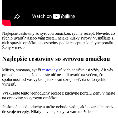
Najlepšie cestoviny so syrovou omáčkou, rýchly recept. Neviete, čo
rýchlo uvariť? Alebo vám zostali nejaké kúsky syrov? Vyskúšajte z
nich spraviť omáčku na cestoviny podľa receptu z kuchyne portálu
Ženy v meste.
Najlepšie cestoviny so syrovou omáčkou
Mlieko, smotana, syr či
cestoviny
sú v chladničke asi vždy. Ak vás
prepadne panika, že opäť ste nič nestihli uvariť na večeru, čo
spoločnosť od vás vyžaduje ako samozrejmosť, dá sa to rýchlo
vyriešiť.
Vyskúšajte tento jednoduchý recept z kuchyne portálu Ženy v meste
na cestoviny so syrovou omáčkou.
Je skutočne jednoduchý a určite nebude vadiť, ak ho zaradíte medzi
tie svoje recepty. Nikdy neviete, kedy sa vám môže hodiť.