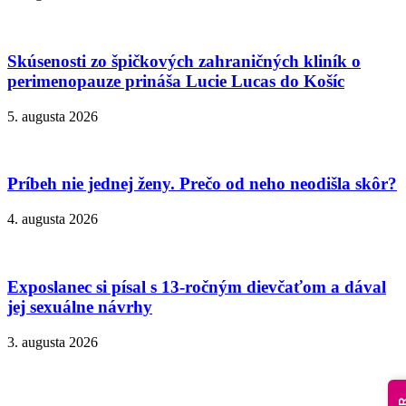
Skúsenosti zo špičkových zahraničných kliník o
perimenopauze prináša Lucie Lucas do Košíc
5. augusta 2026
Príbeh nie jednej ženy. Prečo od neho neodišla skôr?
4. augusta 2026
Exposlanec si písal s 13-ročným dievčaťom a dával
jej sexuálne návrhy
3. augusta 2026