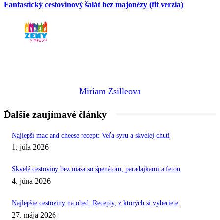
Fantastický cestovinový šalát bez majonézy (fit verzia)
Miriam Zsilleova
Ďalšie zaujímavé články
Najlepší mac and cheese recept: Veľa syru a skvelej chuti
1. júla 2026
Skvelé cestoviny bez mäsa so špenátom, paradajkami a fetou
4. júna 2026
Najlepšie cestoviny na obed: Recepty, z ktorých si vyberiete
27. mája 2026