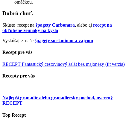
omáčkou.
Dobrú chuť.
Skúste recept na
špagety Carbonara
,
alebo aj
recept na
obľúbené zemiaky na kyslo
Vyskúšajte naše
špagety so slaninou a vajcom
Recept pre vás
RECEPT Fantastický cestovinový šalát bez majonézy (fit verzia)
Recepty pre vás
Najlepší granadír alebo granadiersky pochod, overený
RECEPT
Top Recept