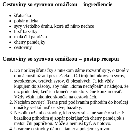
Cestoviny so syrovou omáčkou – ingrediencie
šľahačka
pohár mlieka
syry všetkého druhu, ktoré už nikto nechce
hrsť bazalky
malá čili paprička
cherry paradajky
cestoviny
Cestoviny so syrovou omáčkou – postup receptu
Do horúcej šľahačky s mliekom dáme rozvariť syry, o ktoré v
domácnosti už ani pes neštekol. Od trojuholníkových syrov,
syrokrémov, tvrdých syrov, či plesnivých. Ja ich vždy
kupujem do zásoby, aby nám „doma nechýbali“ s nádejou, že
raz príde deň, keď ich konečne niekto začne konzumovať.
Vždy však nakoniec skončia na cestovinách.
Nechám zovrieť. Tesne pred podávaním prihodím do horúcej
omáčky veľkú hrsť čerstvej bazalky.
Nesolím už ani cestoviny, lebo syry sú slané samé o sebe. S
bazalkou prihodím aj zopár pokrájaných cherry paradajok s
malou čili papričkou. Môže a nemusí byť. A hotovo.
Uvarené cestoviny dám na tanier a polejem syrovou