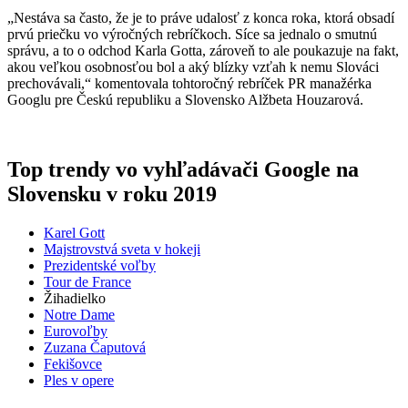
„Nestáva sa často, že je to práve udalosť z konca roka, ktorá obsadí
prvú priečku vo výročných rebríčkoch. Síce sa jednalo o smutnú
správu, a to o odchod Karla Gotta, zároveň to ale poukazuje na fakt,
akou veľkou osobnosťou bol a aký blízky vzťah k nemu Slováci
prechovávali,“ komentovala tohtoročný rebríček PR manažérka
Googlu pre Českú republiku a Slovensko Alžbeta Houzarová.
Top trendy vo vyhľadávači Google na
Slovensku v roku 2019
Karel Gott
Majstrovstvá sveta v hokeji
Prezidentské voľby
Tour de France
Žihadielko
Notre Dame
Eurovoľby
Zuzana Čaputová
Fekišovce
Ples v opere