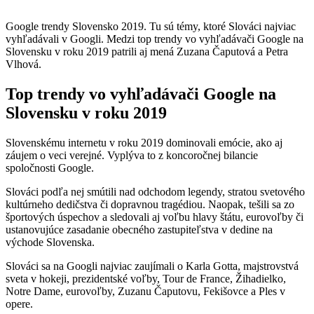
Google trendy Slovensko 2019. Tu sú témy, ktoré Slováci najviac
vyhľadávali v Googli. Medzi top trendy vo vyhľadávači Google na
Slovensku v roku 2019 patrili aj mená Zuzana Čaputová a Petra
Vlhová.
Top trendy vo vyhľadávači Google na
Slovensku v roku 2019
Slovenskému internetu v roku 2019 dominovali emócie, ako aj
záujem o veci verejné. Vyplýva to z koncoročnej bilancie
spoločnosti Google.
Slováci podľa nej smútili nad odchodom legendy, stratou svetového
kultúrneho dedičstva či dopravnou tragédiou. Naopak, tešili sa zo
športových úspechov a sledovali aj voľbu hlavy štátu, eurovoľby či
ustanovujúce zasadanie obecného zastupiteľstva v dedine na
východe Slovenska.
Slováci sa na Googli najviac zaujímali o Karla Gotta, majstrovstvá
sveta v hokeji, prezidentské voľby, Tour de France, Žihadielko,
Notre Dame, eurovoľby, Zuzanu Čaputovu, Fekišovce a Ples v
opere.