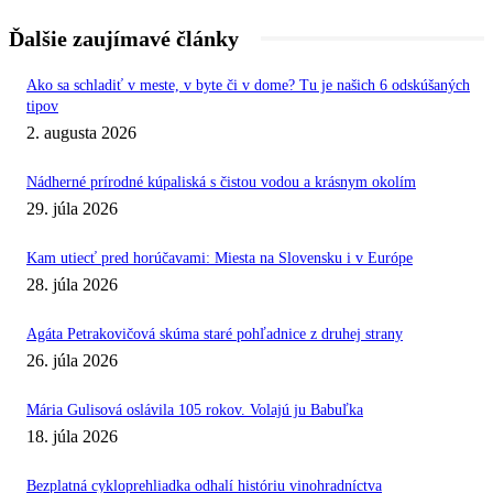
Ďalšie zaujímavé články
Ako sa schladiť v meste, v byte či v dome? Tu je našich 6 odskúšaných
tipov
2. augusta 2026
Nádherné prírodné kúpaliská s čistou vodou a krásnym okolím
29. júla 2026
Kam utiecť pred horúčavami: Miesta na Slovensku i v Európe
28. júla 2026
Agáta Petrakovičová skúma staré pohľadnice z druhej strany
26. júla 2026
Mária Gulisová oslávila 105 rokov. Volajú ju Babuľka
18. júla 2026
Bezplatná cykloprehliadka odhalí históriu vinohradníctva