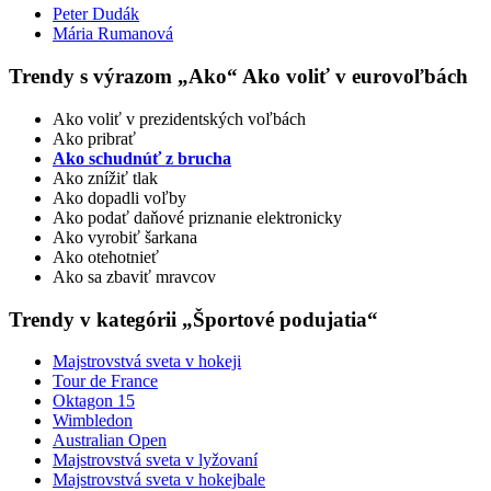
Peter Dudák
Mária Rumanová
Trendy s výrazom „Ako“ Ako voliť v eurovoľbách
Ako voliť v prezidentských voľbách
Ako pribrať
Ako schudnúť z brucha
Ako znížiť tlak
Ako dopadli voľby
Ako podať daňové priznanie elektronicky
Ako vyrobiť šarkana
Ako otehotnieť
Ako sa zbaviť mravcov
Trendy v kategórii „Športové podujatia“
Majstrovstvá sveta v hokeji
Tour de France
Oktagon 15
Wimbledon
Australian Open
Majstrovstvá sveta v lyžovaní
Majstrovstvá sveta v hokejbale