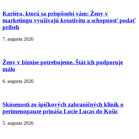
Kariéra, ktorá sa prispôsobí vám: Ženy v
marketingu využívajú kreativitu a schopnosť podať
príbeh
7. augusta 2026
Ženy v biznise potrebujeme. Štát ich podporuje
málo
6. augusta 2026
Skúsenosti zo špičkových zahraničných kliník o
perimenopauze prináša Lucie Lucas do Košíc
5. augusta 2026