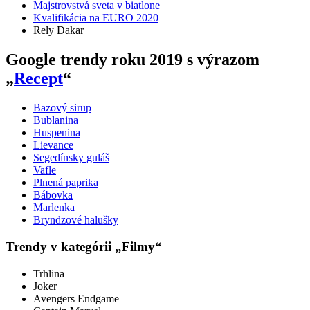
Majstrovstvá sveta v biatlone
Kvalifikácia na EURO 2020
Rely Dakar
Google trendy roku 2019 s výrazom
„
Recept
“
Bazový sirup
Bublanina
Huspenina
Lievance
Segedínsky guláš
Vafle
Plnená paprika
Bábovka
Marlenka
Bryndzové halušky
Trendy v kategórii „Filmy“
Trhlina
Joker
Avengers Endgame