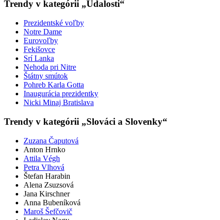
Trendy v kategórii „Udalosti“
Prezidentské voľby
Notre Dame
Eurovoľby
Fekišovce
Srí Lanka
Nehoda pri Nitre
Štátny smútok
Pohreb Karla Gotta
Inaugurácia prezidentky
Nicki Minaj Bratislava
Trendy v kategórii „Slováci a Slovenky“
Zuzana Čaputová
Anton Hrnko
Attila Végh
Petra Vlhová
Štefan Harabin
Alena Zsuzsová
Jana Kirschner
Anna Bubeníková
Maroš Šefčovič