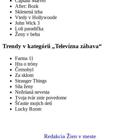
Captain Marvel
After: Bozk
Sklenená izba
Vtedy v Hollywoode
John Wick 3
Loli paradička
Ženy v behu
Trendy v kategórii „Televízna zábava“
Farma 11
Hra o tróny
Černobyl
Za sklom
Stranger Things
Sila ženy
Neželaná nevesta
Tvoja tvár znie povedome
Šťastie mojich detí
Lucky Room
Redakcia Žien v meste